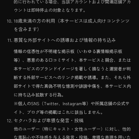
的に行われている場合、当該アカウントおよび関連店舗アカ
ウントは即時停止の対象となります。
18歳未満の方の利用（本サービスは成人向けコンテンツ
を含みます）
悪質な外部サイトへの誘導および情報の持ち込み
情報の信憑性が不明確な掲示板（いわゆる裏情報掲示板
等）、悪意のある口コミサイト、本サービスと競合、または
本サービスのブランドイメージを著しく損なうと運営者が判
断する外部サービスへのリンク掲載や誘導。また、それら外
部サイトで得た真偽不明な憶測や誹謗中傷を、本サービス内
に持ち込み拡散する行為。
※個人のSNS（Twitter、Instagram等）や所属店舗の公式サ
イト、ブログ等の掲載はこれに該当しません。
セクハラおよび卑猥な発言・投稿
他のユーザー（特にキャスト・女性ユーザー）に対し、性的
な羞恥心や不快感を与える発言・投稿、卑猥な表現を用いた