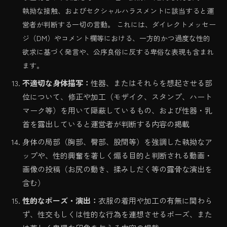
執拗な接触、およびセクシャルハラスメントに該当すると運
営者が判断する一切の言動。 これには、ダイレクトメッセー
ジ（DM）やコメント欄等における、一方的かつ過度な性的
欲求に基づく発言や、公序良俗に反する卑俗な表現も含まれ
ます。
不適切な身体描写：
性器、またはそれらを想起させる部
位について、修正や加工（モザイク、スタンプ、ハート
マーク等）を用いて隠蔽しているもの、および性器・乳
首を露出していると運営者が判断する内容の掲載
身体の局部（胸部、臀部、股間等）を強調した執拗なア
ップや、性的興奮を著しく煽る目的と判断される動画・
画像の投稿（お尻の動き、揉みしだく等の露骨な演出を
含む）
性的なポーズ・演出：
衣服の着用や加工の有無に関わら
ず、性交もしくは性的な行為を連想させるポーズ、また