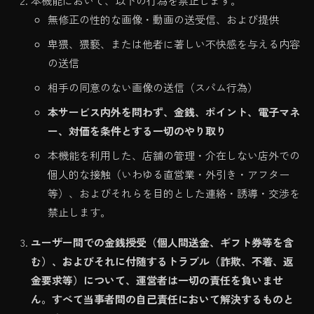
本機能において、以下の行為を禁止します。
無修正の性的な画像・動画の送受信、および提供
卑猥、猥褻、または他者に著しい不快感を与える内容
の送信
相手の同意のない画像の送信（スパム行為）
本サービス内外を問わず、金銭、ポイント、電子マネ
ー、対価を条件とする一切のやり取り
本機能を利用した、店舗の管理・介在しない店外での
個人的な接触（いわゆる直営業・外引き・アフター
等）、およびそれらを目的とした連絡・誘導・交渉を
禁止します。
ユーザー間での金銭授受（個人間送金、ギフト券等を含
む）、およびそれに付随するトラブル（詐欺、不着、返
金要求等）について、運営者は一切の責任を負いませ
ん。すべて当事者間の自己責任において解決するものと