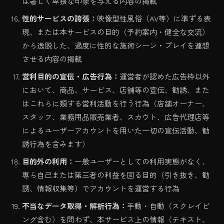
は著しく卑猥な印象を与える内容の掲載
性的サービスの誇張：
映像型性風俗（AV等）に準ずる表
現、または本サービスの目的（予約案内・健全な交流）
から逸脱した、過度に性的な施術シーン・プレイを連想
させる内容の掲載
営利目的の宣伝・広告行為：
運営者が認めた広告枠以外
において、商品、サービス、店舗等の宣伝、勧誘、また
はこれらに類する営利活動を行う行為（店舗オーナー、
スタッフ、業務用品販売業者、スカウト、広告代理店等
によるユーザーアカウントを用いた一切の宣伝活動、勧
誘行為を含みます）
目的外の利用：
一般ユーザーとしての利用実態がなく、
専ら自己または第三者の利益を図る目的（引き抜き、勧
誘、情報収集等）でアカウントを運営する行為
不当なデータ取得・解析行為：
手動・自動（スクレイピ
ング含む）を問わず、本サービス上の情報（テキスト、